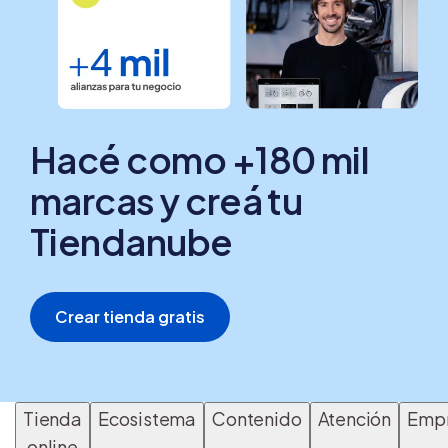
Hacé como +180 mil
marcas y creá tu
Tiendanube
Crear tienda gratis
Tienda
Ecosistema
Contenido
Atención
Emp
online