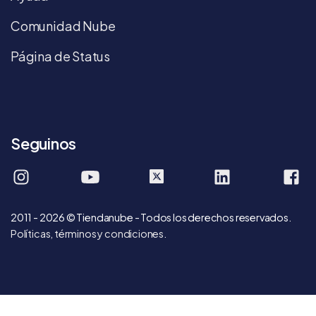
Comunidad Nube
Página de Status
Seguinos
tiendanube
tiendanube
company/tie
T
2011 - 2026 © Tiendanube - Todos los derechos reservados.
Políticas, términos y condiciones
.