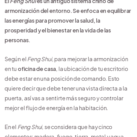
El
Feng Shui
es un antiguo sistema chino de
armonización del entorno. Se enfoca en equilibrar
las energías para promover la salud, la
prosperidad y el bienestar en la vida de las
personas
.
Según el
Feng Shui
, para mejorar la armonización
en tu
oficina de casa
, la ubicación de tu escritorio
debe estar en una posición de comando. Esto
quiere decir que debe tener una vista directa a la
puerta, así vas a sentirte más seguro y controlar
mejor el flujo de energía en la habitación.
En el
Feng Shui
, se considera que hay cinco
elementos: madera, fuego, tierra, metal y agua.