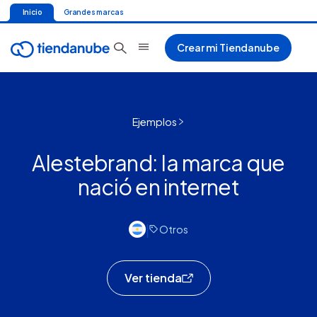
Inicio
Grandes marcas
Crear mi Tiendanube
Ejemplos
Alestebrand: la marca que
nació en internet
|
Otros
Ver tienda