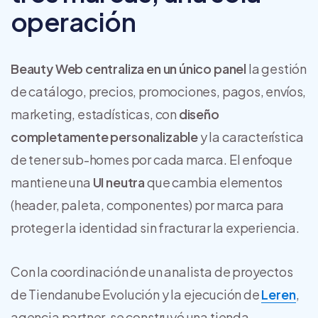
operación
Beauty Web centraliza en un único panel
la gestión
de catálogo, precios, promociones, pagos, envíos,
marketing, estadísticas, con
diseño
completamente personalizable
y la característica
de tener sub-homes por cada marca. El enfoque
mantiene una
UI neutra
que cambia elementos
(header, paleta, componentes) por marca para
proteger la identidad sin fracturar la experiencia.
Con la coordinación de un analista de proyectos
de Tiendanube Evolución y la ejecución de
Leren
,
agencia partner, se construyó una tienda