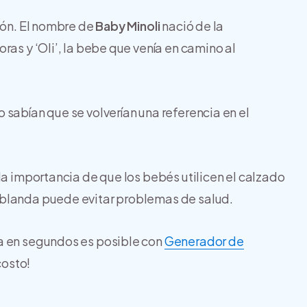
tón. El nombre de
Baby Minoli
nació de la
ras y ‘Oli’, la bebe que venía en camino al
 sabían que se volverían una referencia en el
la importancia de que los bebés utilicen el calzado
 blanda puede evitar problemas de salud.
ca en segundos es posible con
Generador de
costo!