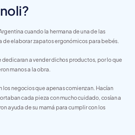
noli?
 Argentina cuando la hermana de una de las
ea de elaborar zapatos ergonómicos para bebés.
e dedicaran a vender dichos productos, por lo que
ieron manos a la obra.
n los negocios que apenas comienzan. Hacían
 cortaban cada pieza con mucho cuidado, cosían a
eron ayuda de su mamá para cumplir con los