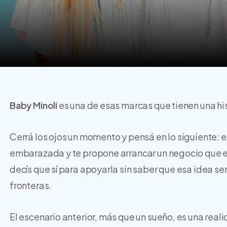
Baby Minoli
es una de esas marcas que tienen una his
Cerrá los ojos un momento y pensá en lo siguiente: 
embarazada y te propone arrancar un negocio que el
decís que sí para apoyarla sin saber que esa idea ser
fronteras.
El escenario anterior, más que un sueño, es una real