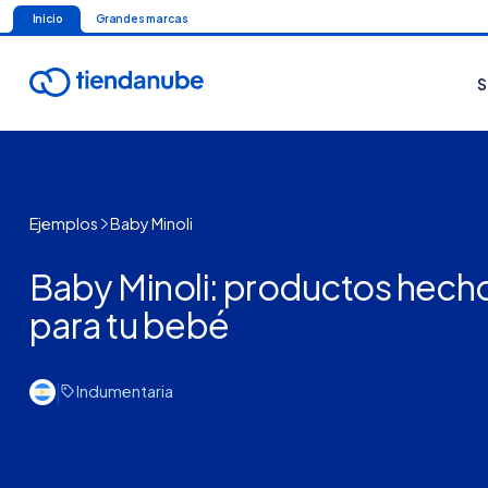
Inicio
Grandes marcas
S
Ejemplos
Baby Minoli
Baby Minoli: productos hech
para tu bebé
|
Indumentaria