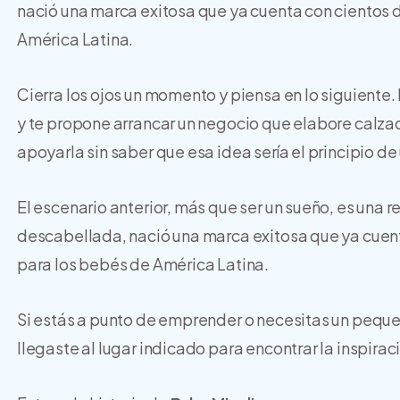
nació una marca exitosa que ya cuenta con cientos
América Latina.
Cierra los ojos un momento y piensa en lo siguient
y te propone arrancar un negocio que elabore calzado
apoyarla sin saber que esa idea sería el principio d
El escenario anterior, más que ser un sueño, es una 
descabellada, nació una marca exitosa que ya cue
para los bebés de América Latina.
Si estás a punto de emprender o necesitas un pequ
llegaste al lugar indicado para encontrar la inspira