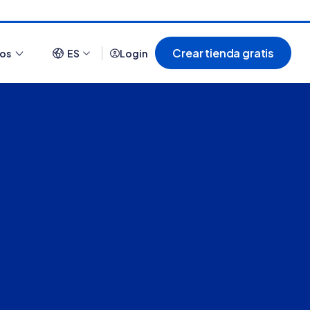
Crear tienda gratis
ios
ES
Login
Ver todo
¿Cómo es comprar en
20 tiendas online
Tiendanube? Conocé
argentinas creadas con