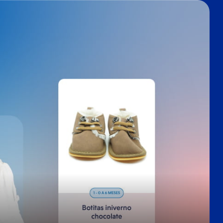
Nube para vender más
Tiendanube