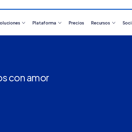
oluciones
Plataforma
Precios
Recursos
Soc
Artículos más leídos
os con amor
¿Cómo funciona
Tiendanube? Aprende a