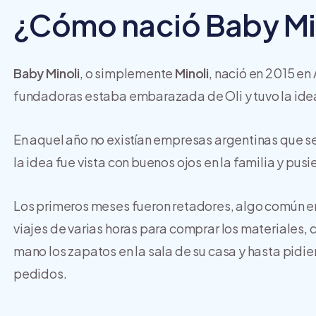
¿Cómo nació Baby Mi
Baby Minoli
, o simplemente
Minoli
, nació en 2015 en
fundadoras estaba embarazada de Oli y tuvo la id
En aquel año no existían empresas argentinas que s
la idea fue vista con buenos ojos en la familia y pus
Los primeros meses fueron retadores, algo común e
viajes de varias horas para comprar los materiales,
mano los zapatos en la sala de su casa y hasta pidi
pedidos.