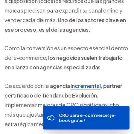
a disposición todos los recursos que las grandes
marcas precisan para expandir su canal online y
vender cada día más.
Uno de los actores clave en
ese proceso, es el de las agencias.
Como la conversión es un aspecto esencial dentro
del e-commerce,
los negocios suelen trabajarlo
en alianza con agencias especializadas
.
De acuerdo con la
agencia
Incremental
, partner
certificado de Tiendanube Evolución,
implementar mejoras de CRO significa mucho
más que ajustar detalles: implica experimentar
CRO para e-commerce: ¡e-
book gratis!
estratégicamente en cuatro pilares.