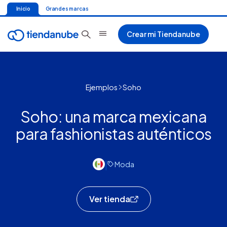
Inicio
Grandes marcas
Crear mi Tiendanube
Ejemplos
Soho
Soho: una marca mexicana
para fashionistas auténticos
|
Moda
Ver tienda