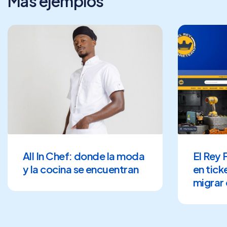
Más ejemplos
All In Chef: donde la moda
El Rey 
y la cocina se encuentran
en tick
migrar 