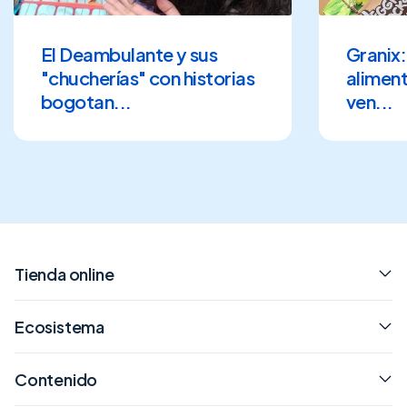
El Deambulante y sus
Granix:
"chucherías" con historias
alimen
bogotan...
ven...
Tienda online
Ecosistema
Contenido