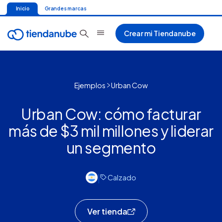
Inicio
Grandes marcas
Crear mi Tiendanube
Ejemplos
Urban Cow
Urban Cow: cómo facturar
más de $3 mil millones y liderar
un segmento
|
Calzado
Ver tienda