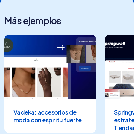
Más ejemplos
Vadeka: accesorios de
Springw
moda con espíritu fuerte
estraté
Tiendan