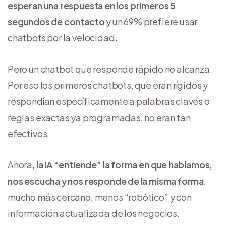
esperan una respuesta en los primeros 5
segundos de contacto
y un 69% prefiere usar
chatbots por la velocidad.
Pero un chatbot que responde rápido no alcanza.
Por eso los primeros chatbots, que eran rígidos y
respondían específicamente a palabras claves o
reglas exactas ya programadas, no eran tan
efectivos.
Ahora,
la IA “entiende” la forma en que hablamos,
nos escucha y nos responde de la misma forma
,
mucho más cercano, menos “robótico” y con
información actualizada de los negocios.