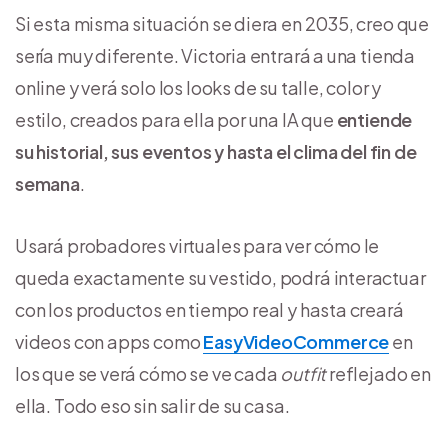
Si esta misma situación se diera en 2035, creo que
sería muy diferente. Victoria entrará a una tienda
online y verá solo los looks de su talle, color y
estilo, creados para ella por una IA que
entiende
su historial, sus eventos y hasta el clima del fin de
semana
.
Usará probadores virtuales para ver cómo le
queda exactamente su vestido, podrá interactuar
con los productos en tiempo real y hasta creará
videos con apps como
EasyVideoCommerce
en
los que se verá cómo se ve cada
outfit
reflejado en
ella. Todo eso sin salir de su casa.