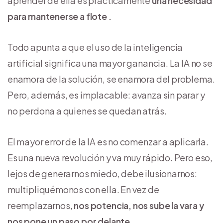
aprender de ella es prácticamente
una necesidad
para mantenerse a flote .
Todo apunta a que el uso de la inteligencia
artificial significa una mayor ganancia. La IA no se
enamora de la solución, se enamora del problema.
Pero, además, es implacable: avanza sin parar y
no perdona a quienes se quedan atrás.
El mayor error de la IA es no comenzar a aplicarla.
Es una nueva revolución y va muy rápido. Pero eso,
lejos de generarnos miedo, debe ilusionarnos:
multipliquémonos con ella. En vez de
reemplazarnos,
nos potencia, nos sube la vara y
nos pone un paso por delante.