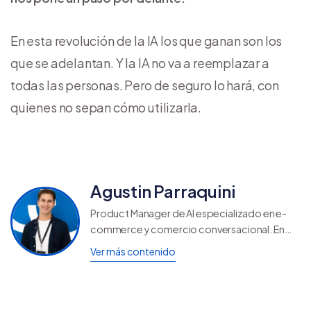
En esta revolución de la IA los que ganan son los
que se adelantan. Y la IA no va a reemplazar a
todas las personas. Pero de seguro lo hará, con
quienes no sepan cómo utilizarla.
Agustin Parraquini
Product Manager de AI especializado en e-
commerce y comercio conversacional. En
Tiendanube, trabaja en el desarrollo de
Ver más contenido
herramientas impulsadas por IA que ayudan a
los emprendedores de América Latina a
vender más y administrar negocios de forma
más inteligente.