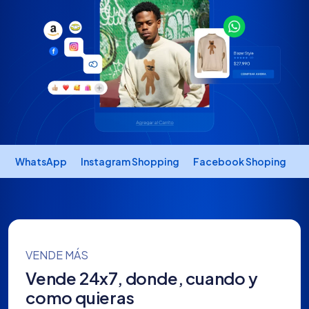
WhatsApp
Instagram Shopping
Facebook Shoping
T
VENDE MÁS
Vende 24x7, donde, cuando y
como quieras