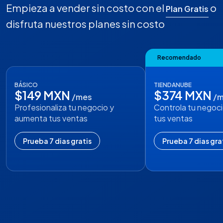
Empieza a vender sin costo con el
o
Plan Gratis
disfruta nuestros planes sin costo
Recomendado
BÁSICO
TIENDANUBE
$149 MXN
$374 MXN
/mes
/
Profesionaliza tu negocio y
Controla tu negoci
aumenta tus ventas
tus ventas
Prueba 7 dias gratis
Prueba 7 dias gra