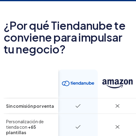
¿Por qué Tiendanube te
conviene para impulsar
tu negocio?
Sin comisión
por venta
Personalización de
tienda con
+65
plantillas