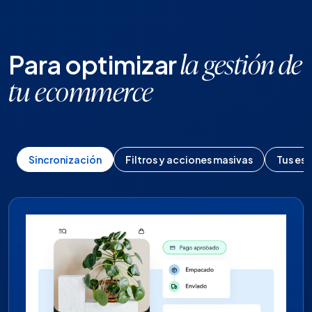
Para optimizar
la gestión de
tu ecommerce
Sincronización
Filtros y acciones masivas
Tus est