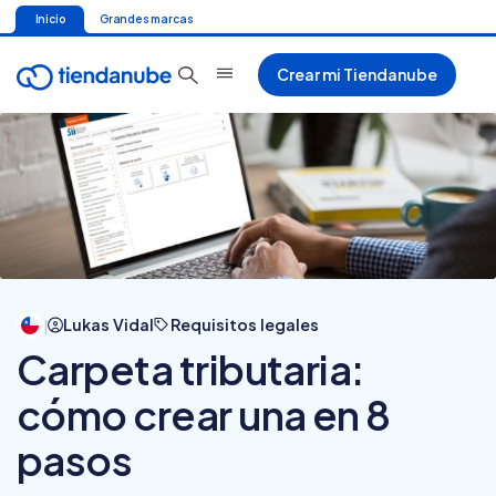
Inicio
Grandes marcas
Crear mi Tiendanube
Lukas Vidal
Requisitos legales
|
Carpeta tributaria:
cómo crear una en 8
pasos