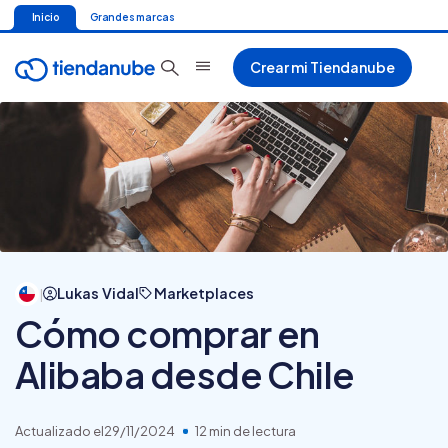
Inicio
Grandes marcas
Crear mi Tiendanube
Lukas Vidal
Marketplaces
|
Cómo comprar en
Alibaba desde Chile
Actualizado el
29/11/2024
12 min de lectura