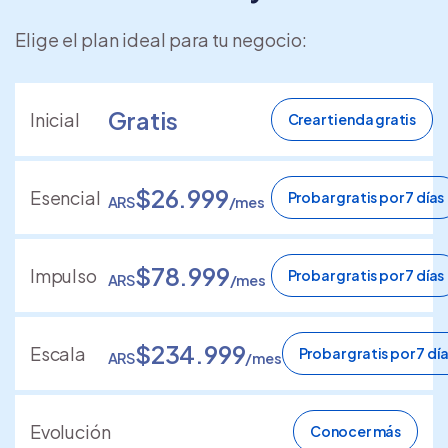
Elige el plan ideal para tu negocio:
Gratis
Inicial
Crear tienda gratis
$26.999
Esencial
Probar gratis por 7 días
ARS
/mes
$78.999
Impulso
Probar gratis por 7 días
ARS
/mes
$234.999
Escala
Probar gratis por 7 dí
ARS
/mes
Evolución
Conocer más