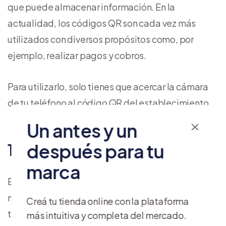
que puede almacenar información. En la
actualidad, los códigos QR son cada vez más
utilizados con diversos propósitos como, por
ejemplo, realizar pagos y cobros.
Para utilizarlo, solo tienes que acercar la cámara
de tu teléfono al código QR del establecimiento.
Un antes y un
después para tu
10. Billeteras virtuales
marca
Es una aplicación móvil con la que puedes hacer
múltiples operaciones financieras aunque no
Creá tu tienda online con la plataforma
tengas cuenta en un banco.
más intuitiva y completa del mercado.