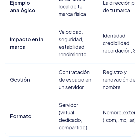
Ejemplo
La dirección pos
local de tu
analógico
de tu marca
marca física
Velocidad,
Identidad,
Impacto en la
seguridad,
credibilidad,
marca
estabilidad,
recordación, S
rendimiento
Contratación
Registro y
Gestión
de espacio en
renovación del
un servidor
nombre
Servidor
(virtual,
Nombre.extens
Formato
dedicado,
(.com, .mx, .ar)
compartido)