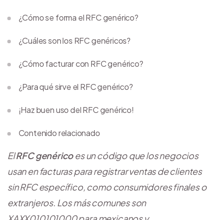
¿Cómo se forma el RFC genérico?
¿Cuáles son los RFC genéricos?
¿Cómo facturar con RFC genérico?
¿Para qué sirve el RFC genérico?
¡Haz buen uso del RFC genérico!
Contenido relacionado
El
RFC genérico
es un código que los negocios
usan en facturas para registrar ventas de clientes
sin RFC específico, como consumidores finales o
extranjeros. Los más comunes son
XAXX010101000 para mexicanos y