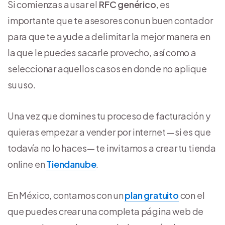
Si comienzas a usar el
RFC genérico
, es
importante que te asesores con un buen contador
para que te ayude a delimitar la mejor manera en
la que le puedes sacarle provecho, así como a
seleccionar aquellos casos en donde no aplique
su uso.
Una vez que domines tu proceso de facturación y
quieras empezar a vender por internet —si es que
todavía no lo haces— te invitamos a crear tu tienda
online en
Tiendanube
.
En México, contamos con un
plan gratuito
con el
que puedes crear una completa página web de