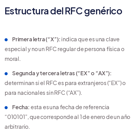
Estructura del RFC genérico
Primera letra (“X”):
indica que es una clave
especial y no un RFC regular de persona física o
moral.
Segunda y tercera letras (“EX” o “AX”):
determinan si el RFC es para extranjeros (“EX”) o
para nacionales sin RFC (“AX”).
Fecha:
esta es una fecha de referencia
“010101”, que corresponde al 1 de enero de un año
arbitrario.