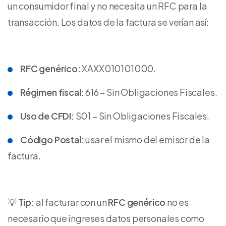
un consumidor final y no necesita un RFC para la
transacción. Los datos de la factura se verían así:
RFC genérico:
XAXX010101000.
Régimen fiscal:
616 – Sin Obligaciones Fiscales.
Uso de CFDI:
S01 – Sin Obligaciones Fiscales.
Código Postal:
usar el mismo del emisor de la
factura.
💡
Tip:
al facturar con un
RFC genérico
no es
necesario que ingreses datos personales como