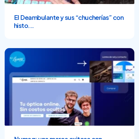
El Deambulante y sus “chucherías” con
histo...
Numag: una marca exitosa con