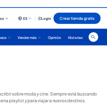
Crear tienda gratis
ios
ES
Login
asos
Vender más
Opinión
Historias
Ver todo
e? Aprende a
¿Cómo es comprar en Tiendanube? Conocé
e
Nube para vender más
escribir sobre moda y cine. Siempre está buscando
na playlist y para viajar a nuevos destinos.