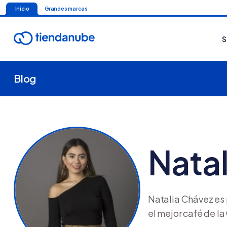
Inicio
Grandes marcas
S
Blog
Nata
Natalia Chávez es 
el mejor café de la