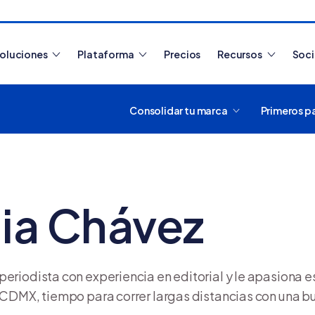
oluciones
Plataforma
Precios
Recursos
Soc
Consolidar tu marca
Primeros p
Artículos más leídos
lia Chávez
¿Cómo funciona Tiendanub
crear y usar una tienda onlin
periodista con experiencia en editorial y le apasiona 
 CDMX, tiempo para correr largas distancias con una bue