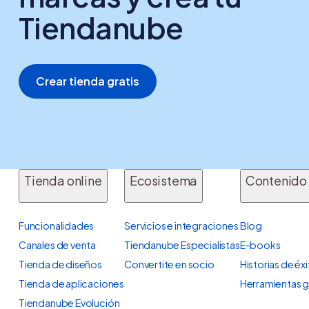
Tiendanube
Crear tienda gratis
Tienda online
Ecosistema
Contenido
Funcionalidades
Servicios e integraciones
Blog
Canales de venta
Tiendanube Especialistas
E-books
Tienda de diseños
Convertite en socio
Historias de éx
Tienda de aplicaciones
Herramientas g
Tiendanube Evolución