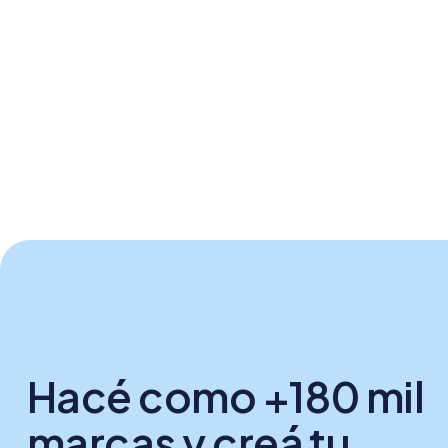
Hacé como +180 mil
marcas y creá tu