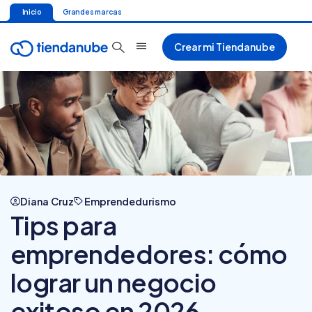
Inicio
Grandes marcas
Crear mi Tiendanube
Diana Cruz
Emprendedurismo
Tips para
emprendedores: cómo
lograr un negocio
exitoso en 2026