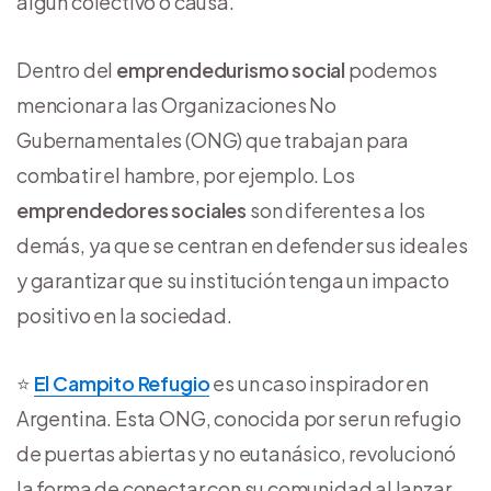
algún colectivo o causa.
Dentro del
emprendedurismo social
podemos
mencionar a las Organizaciones No
Gubernamentales (ONG) que trabajan para
combatir el hambre, por ejemplo. Los
emprendedores sociales
son diferentes a los
demás, ya que se centran en defender sus ideales
y garantizar que su institución tenga un impacto
positivo en la sociedad.
⭐
El Campito Refugio
es un caso inspirador en
Argentina. Esta ONG, conocida por ser un refugio
de puertas abiertas y no eutanásico, revolucionó
la forma de conectar con su comunidad al lanzar