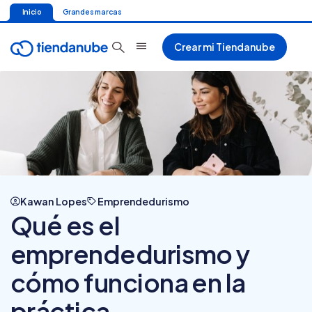
Inicio
Grandes marcas
Crear mi Tiendanube
Kawan Lopes
Emprendedurismo
Qué es el
emprendedurismo y
cómo funciona en la
práctica