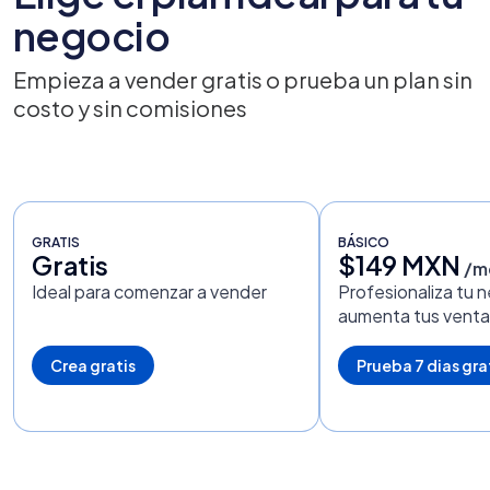
negocio
Empieza a vender gratis o prueba un plan sin
costo y sin comisiones
GRATIS
BÁSICO
Gratis
$149 MXN
/m
Ideal para comenzar a vender
Profesionaliza tu 
aumenta tus venta
Crea gratis
Prueba 7 dias gra