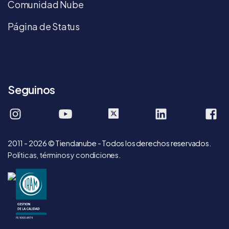
Comunidad Nube
Página de Status
Seguinos
tiendanube
tiendanube
company/tie
T
2011 - 2026 © Tiendanube - Todos los derechos reservados.
Políticas, términos y condiciones
.