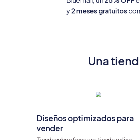
Bluemail, un
25% OFF
e
y
2 meses gratuitos
con
Una tiend
Diseños optimizados para
vender
Tiendanube ofrece una tienda online