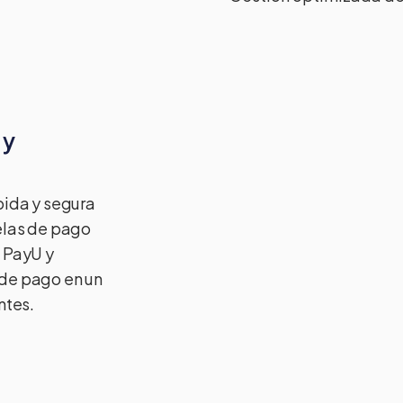
 y
pida y segura
elas de pago
, PayU y
 de pago en un
ntes.