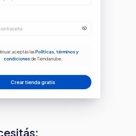
onocé Nube para
con Tiendanube
ender más
tinuar, aceptás las
Políticas, términos y
condiciones
de Tiendanube.
cesitás: