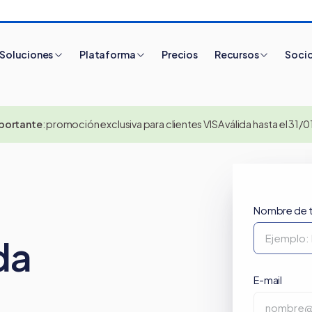
Soluciones
Plataforma
Precios
Recursos
Soci
portante
: promoción exclusiva para clientes VISA válida hasta el 31/
Artículos más leídos
Nombre de 
da
E-mail
¿Cómo funciona
¿
Tiendanube? Aprende
e