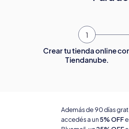
Crear tu tienda online co
Tiendanube.
Además de 90 días grat
accedés a un
5% OFF
e