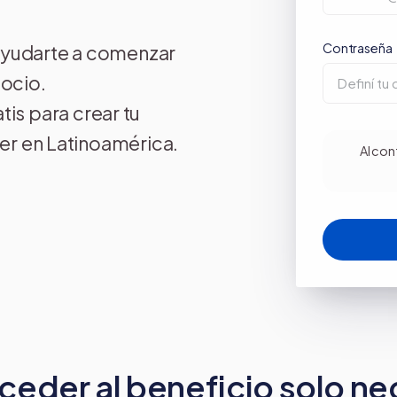
a crear y usar una
C
tienda online
v
Contraseña
ayudarte a comenzar
gocio.
is para crear tu
der en Latinoamérica.
Al con
ceder al beneficio solo ne