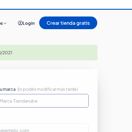
Crear tienda gratis
os
Login
01/2021
Ver todo
tu marca
(lo podés modificar más tarde)
Cómo es comprar
20 tiendas online
n Tiendanube?
argentinas creadas