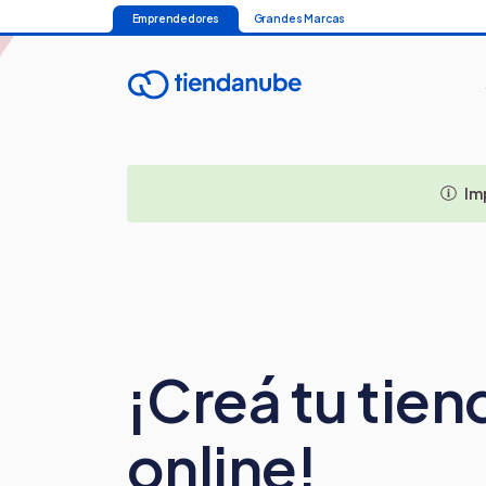
Emprendedores
Grandes Marcas
Im
¡Creá tu tien
online!