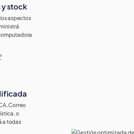
 y stock
 los aspectos
ministrá
u computadora
lificada
OCA, Correo
stica, o
gá a todas