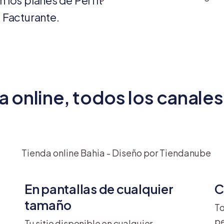
n los planes de Perfit
 Facturante.
a online, todos los canales
En pantallas de cualquier
C
tamaño
To
pe
Tu sitio disponible en cualquier