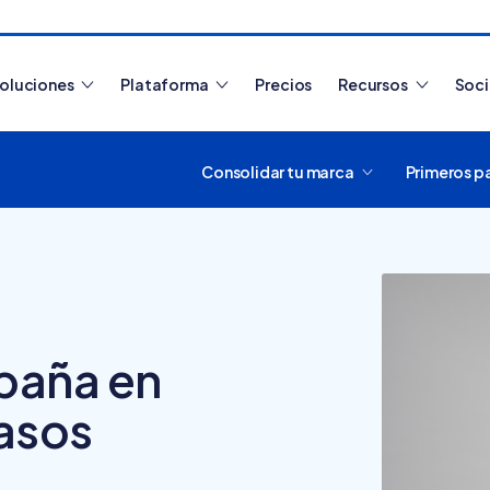
oluciones
Plataforma
Precios
Recursos
Soc
Consolidar tu marca
Primeros p
Artículos más leídos
paña en
asos
¿Cómo funciona
Tiendanube? Aprende a