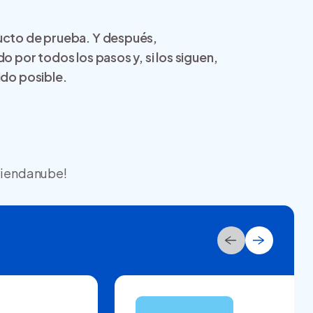
ducto de prueba. Y después,
o por todos los pasos y, si los siguen,
ido posible.
 Tiendanube!