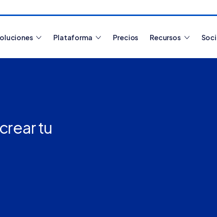
oluciones
Plataforma
Precios
Recursos
Soc
Artículos más leídos
crear tu
¿Cómo funciona
Tiendanube? Aprende a