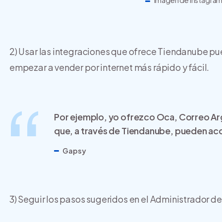
Imagen de Instagra
2)
Usar las integraciones que ofrece Tiendanube pue
empezar a vender por internet más rápido y fácil.
Por ejemplo, yo ofrezco Oca, Correo Ar
que, a través de Tiendanube, pueden acc
Gapsy
3) Seguir los pasos sugeridos en el Administrador de