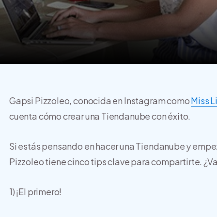
Gapsi Pizzoleo, conocida en Instagram como
Miss L
cuenta cómo crear una Tiendanube con éxito.
Si estás pensando en hacer una Tiendanube y empeza
Pizzoleo
tiene cinco tips clave para compartirte. ¿
1) ¡El primero!