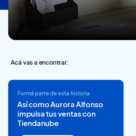
Acá vas a encontrar:
Formá parte de esta historia
Así como Aurora Alfonso
impulsa tus ventas con
Tiendanube