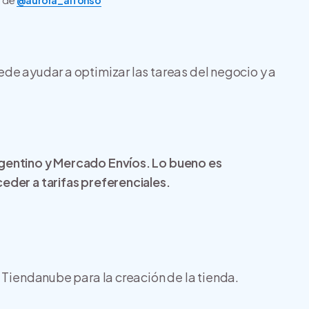
m de
@aurora_alfonso
de ayudar a optimizar las tareas del negocio y a
gentino y Mercado Envíos. Lo bueno es
eder a tarifas preferenciales.
 Tiendanube para la creación de la tienda.