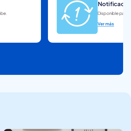
Notificacio
ube.
Disponible para u
Ver más