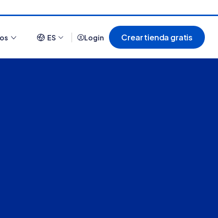
Crear tienda gratis
ios
ES
Login
Ver todo
¿Cómo es comprar en
20 tiendas online
Tiendanube? Conocé
argentinas creadas con