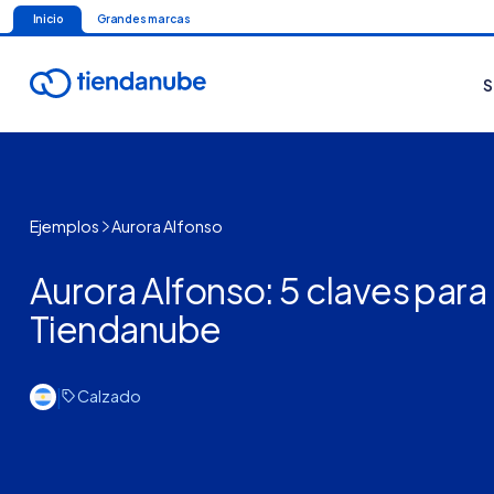
Inicio
Grandes marcas
S
Ejemplos
Aurora Alfonso
Aurora Alfonso: 5 claves para 
Tiendanube
|
Calzado