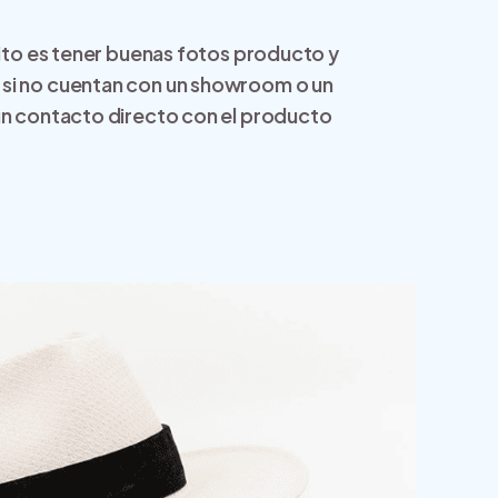
xito es tener buenas fotos producto y
 si no cuentan con un showroom o un
 un contacto directo con el producto