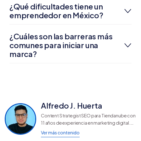
¿Qué dificultades tiene un
emprendedor en México?
¿Cuáles son las barreras más
comunes para iniciar una
marca?
Alfredo J. Huerta
Content Strategist SEO para Tiendanube con
11 años de experiencia en marketing digital.
Fan de los deportes, heavy metal, perritos,
Ver más contenido
videojuegos y geek.