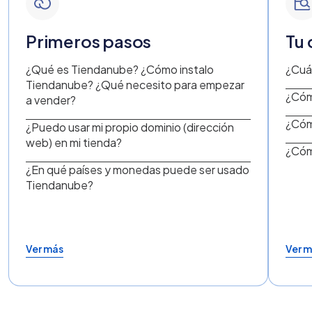
Primeros pasos
Tu 
¿Qué es Tiendanube? ¿Cómo instalo
¿Cuá
Tiendanube? ¿Qué necesito para empezar
¿Cóm
a vender?
¿Cóm
¿Puedo usar mi propio dominio (dirección
web) en mi tienda?
¿Cóm
¿En qué países y monedas puede ser usado
Tiendanube?
Ver más
Ver 