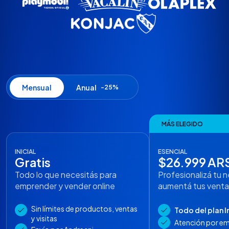
Mensual
Anual
-25%
MÁS ELEGIDO
INICIAL
ESENCIAL
Gratis
$26.999 AR
Todo lo que necesitás para
Profesionalizá tu 
emprender y vender online
aumentá tus venta
Sin límites de productos, ventas
Todo del plan In
y visitas
Atención por em