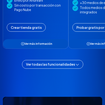
Envío por Andreani
+30 medios de 
Sin costo por transacción con
Todos medios d
Pago Nube
integrados
Crear tienda gratis
Probar gratis por 
Ver más información
Ver más in
Ver todas las funcionalidades