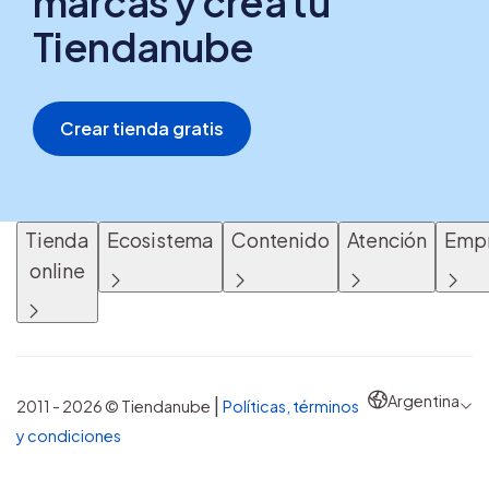
marcas y creá tu
Tiendanube
Crear tienda gratis
Tienda
Ecosistema
Contenido
Atención
Emp
online
Argentina
|
2011 - 2026 © Tiendanube
Políticas, términos
y condiciones