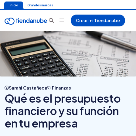
Inicio
Grandes marcas
Crear mi Tiendanube
Sarahi Castañeda
Finanzas
Qué es el presupuesto
financiero y su función
en tu empresa