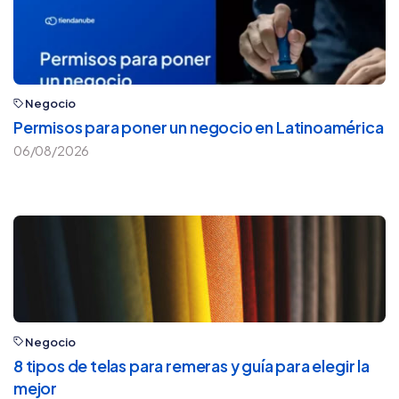
Negocio
Permisos para poner un negocio en Latinoamérica
06/08/2026
Negocio
8 tipos de telas para remeras y guía para elegir la
mejor