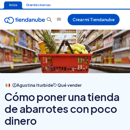
Inicio
Grandes marcas
Crear mi Tiendanube
Agustina Iturbide
Qué vender
|
Cómo poner una tienda
de abarrotes con poco
dinero