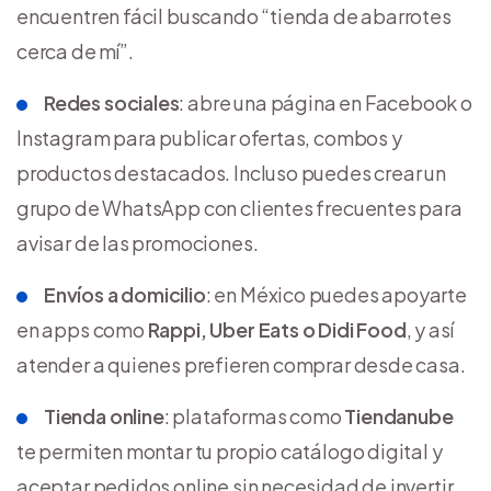
encuentren fácil buscando “tienda de abarrotes
cerca de mí”.
Redes sociales
: abre una página en Facebook o
Instagram para publicar ofertas, combos y
productos destacados. Incluso puedes crear un
grupo de WhatsApp con clientes frecuentes para
avisar de las promociones.
Envíos a domicilio
: en México puedes apoyarte
en apps como
Rappi, Uber Eats o Didi Food
, y así
atender a quienes prefieren comprar desde casa.
Tienda online
: plataformas como
Tiendanube
te permiten montar tu propio catálogo digital y
aceptar pedidos online sin necesidad de invertir