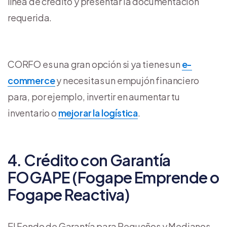
línea de crédito y presentar la documentación
requerida.
CORFO es una gran opción si ya tienes un
e-
commerce
y necesitas un empujón financiero
para, por ejemplo, invertir en aumentar tu
inventario o
mejorar la logística
.
4. Crédito con Garantía
FOGAPE (Fogape Emprende o
Fogape Reactiva)
El Fondo de Garantía para Pequeños y Medianos