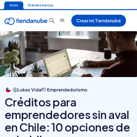
Inicio
Grandes marcas
Crear mi Tiendanube
Lukas Vidal
Emprendedurismo
|
Créditos para
emprendedores sin aval
en Chile: 10 opciones de