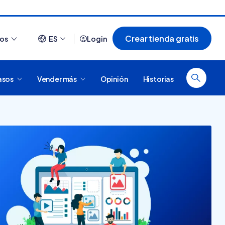
Crear tienda gratis
ios
ES
Login
asos
Vender más
Opinión
Historias
Ver todo
¿Cómo es comprar en
20 tiendas online
Tiendanube? Conocé
argentinas creadas con