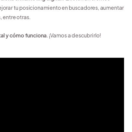
ejorar tu posicionamiento en buscadores, aumentar
 entre otras.
tal y cómo funciona
. ¡Vamos a descubrirlo!