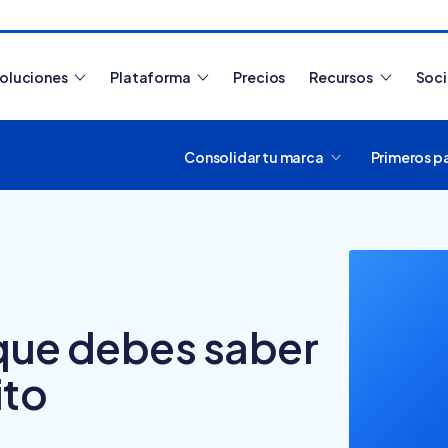
oluciones
Plataforma
Precios
Recursos
Soc
Consolidar tu marca
Primeros p
Artículos más leídos
 que debes saber
ito
¿Cómo funciona
Tiendanube? Aprende a