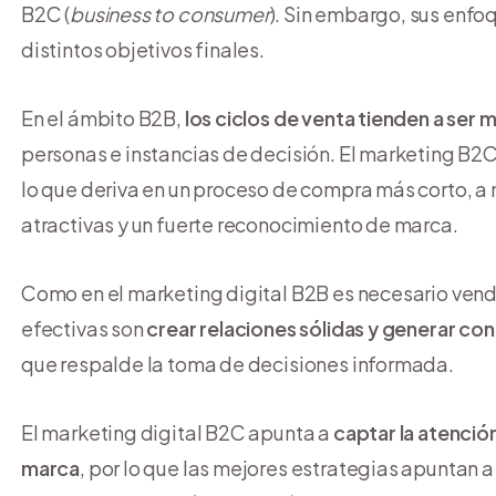
B2C (
business to consumer
). Sin embargo, sus enfoq
distintos objetivos finales.
En el ámbito B2B,
los ciclos de venta tienden a ser má
personas e instancias de decisión. El marketing B2
lo que deriva en un proceso de compra más corto, 
atractivas y un fuerte reconocimiento de marca.
Como en el marketing digital B2B es necesario vend
efectivas son
crear relaciones sólidas y generar c
que respalde la toma de decisiones informada.
El marketing digital B2C apunta a
captar la atenció
marca
, por lo que las mejores estrategias apuntan