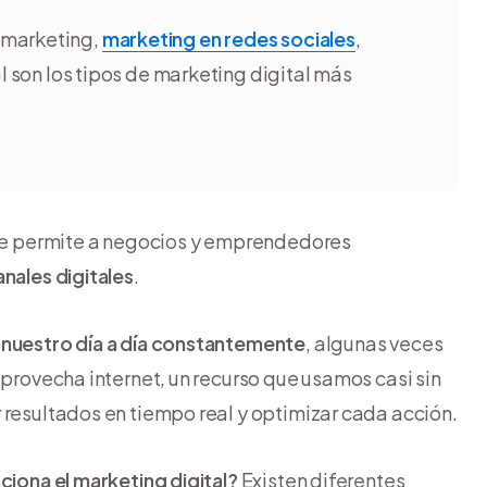
l marketing,
marketing en redes sociales
,
al son los tipos de marketing digital más
que permite a negocios y emprendedores
anales digitales
.
n nuestro día a día constantemente
, algunas veces
aprovecha internet, un recurso que usamos casi sin
 resultados en tiempo real y optimizar cada acción.
iona el marketing digital?
Existen diferentes