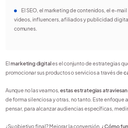
El SEO, el marketing de contenidos, el e-mai
videos, influencers, afiliados y publicidad digit
comunes.
El
marketing digital
es el conjunto de estrategias 
promocionar sus productos o servicios a través de
c
Aunque no las veamos,
estas estrategias atraviesa
de forma silenciosa y otras, no tanto. Este enfoque 
pensar, para alcanzar audiencias específicas, medir
¿Su objetivo final? Mejorar la conversión.
¿Cómo func