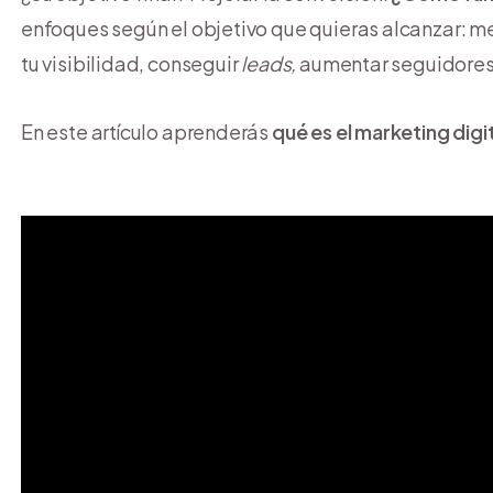
enfoques según el objetivo que quieras alcanzar: m
tu visibilidad, conseguir
leads,
aumentar seguidores,
En este artículo aprenderás
qué es el marketing digi