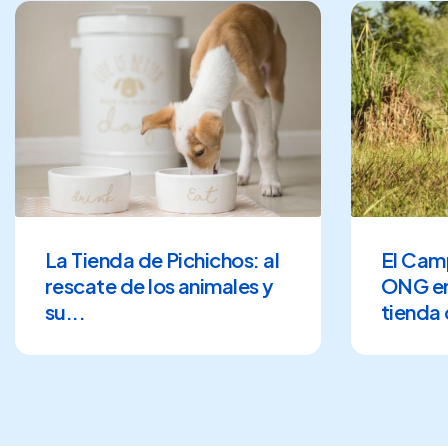
La Tienda de Pichichos: al
El Camp
rescate de los animales y
ONG en
su...
tienda 