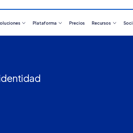
oluciones
Plataforma
Precios
Recursos
Soc
Artículos más leídos
 identidad
¿Cómo funciona
Tiendanube? Aprende a