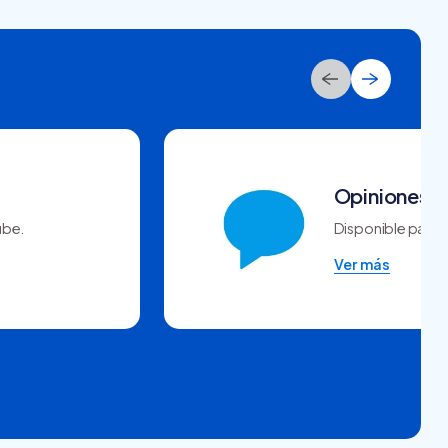
Opiniones 
ube.
Disponible para u
Ver más