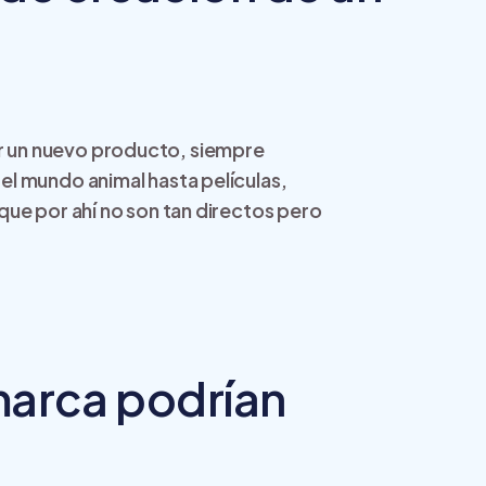
 un nuevo producto, siempre
l mundo animal hasta películas,
ue por ahí no son tan directos pero
marca podrían