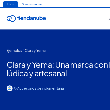
Inicio
Grandes marcas
S
Ejemplos
Clara y Yema
Clara y Yema: Una marca con
lúdica y artesanal
|
Accesorios de indumentaria