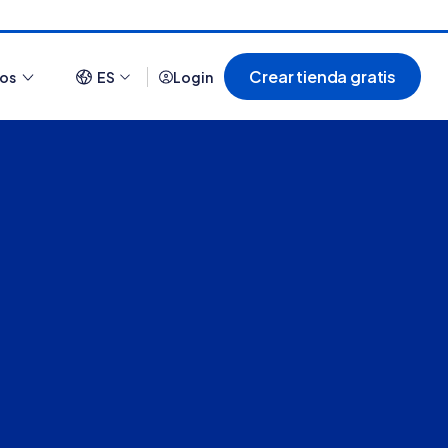
Crear tienda gratis
ios
ES
Login
Ver todo
¿Cómo es comprar en
20 tiendas online
Tiendanube? Conocé
argentinas creadas con