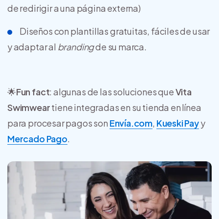
de redirigir a una página externa)
Diseños con plantillas gratuitas, fáciles de usar
y adaptar al
branding
de su marca.
🌟
Fun fact
: algunas de las soluciones que
Vita
Swimwear
tiene integradas en su tienda en línea
para procesar pagos son
Envía.com
,
Kueski Pay
y
Mercado Pago
.