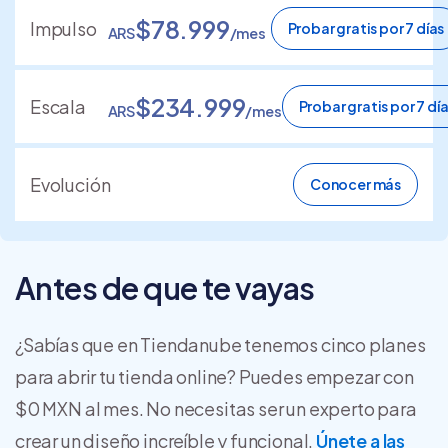
$78.999
Impulso
Probar gratis por 7 días
ARS
/mes
$234.999
Escala
Probar gratis por 7 dí
ARS
/mes
Evolución
Conocer más
Antes de que te vayas
¿Sabías que en Tiendanube tenemos cinco planes
para abrir tu tienda online? Puedes empezar con
$0 MXN al mes. No necesitas ser un experto para
crear un diseño increíble y funcional.
Únete a las