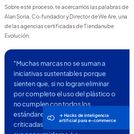
Sobre este proceso, te acercamos las palabras de
Alan Soria, Co-fundador y Director de We Are, una
de las agencias certificadas de Tiendanube
Evolución:
"Muchas marcas no se suman a
iniciativas sustentables porque
sienten que, si no logran eliminar
por completo el uso del plástico o
no cumplen con todos los
estándares ecológicos, serán
→ Hacks de inteligencia
artificial para e-commerce
criticadas en redes sociales o por