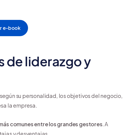
r e-book
s de liderazgo y
egún su personalidad, los objetivos del negocio,
esa la empresa.
s más comunes entre los grandes gestores
. A
tajas y desventajas.