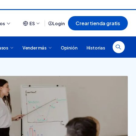
Crear tienda gratis
ios
ES
Login
asos
Vender más
Opinión
Historias
Ver todo
¿Cómo es comprar en
20 tiendas online
Tiendanube? Conocé
argentinas creadas con