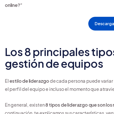
online?”
Descarga
Los 8 principales tipo
gestión de equipos
El
estilo de liderazgo
de cada persona puede variar s
el perfil del equipo e incluso el momento que atravi
En general, existen
8 tipos de liderazgo que son lo
continuación, te explicamos sus características, ven