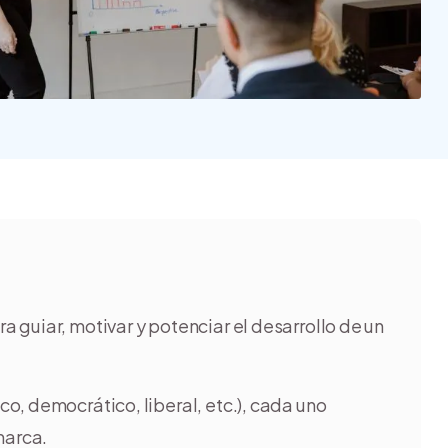
Nube para vender más
Tiendanube
a guiar, motivar y potenciar el desarrollo de un
co, democrático, liberal, etc.), cada uno
marca.