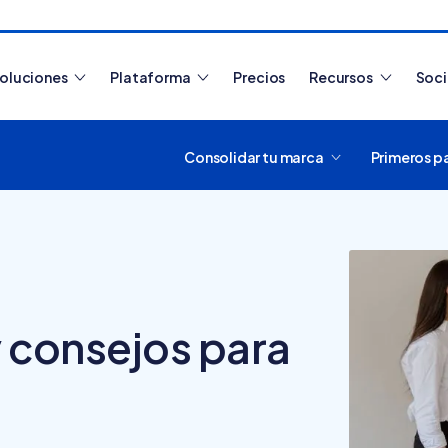
oluciones
Plataforma
Precios
Recursos
Soc
Consolidar tu marca
Primeros p
Artículos más leídos
y consejos para
¿Cómo funciona
Tiendanube? Aprende a