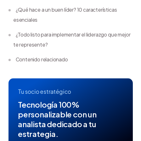
¿Qué hace a un buen líder? 10 características
esenciales
¿Todo listo para implementar el liderazgo que mejor
te represente?
Contenido relacionado
Tu socio estratégico
Tecnología 100%
personalizable con un
analista dedicado a tu
estrategia.