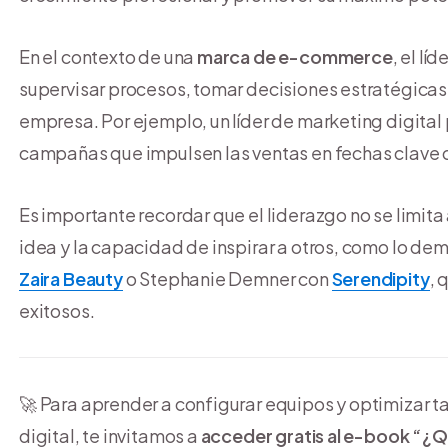
En el contexto de una
marca de e-commerce
, el lí
supervisar procesos, tomar decisiones estratégicas 
empresa. Por ejemplo, un líder de marketing digital
campañas que impulsen las ventas en fechas clave 
Es importante recordar que el liderazgo no se limit
idea y la capacidad de inspirar a otros, como lo de
Zaira Beauty
o Stephanie Demner con
Serendipity
, 
exitosos.
🚀 Para aprender a configurar equipos y optimizar t
digital, te invitamos a
acceder gratis al e-book “¿Q