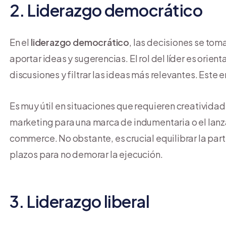
2. Liderazgo democrático
En el
liderazgo democrático
, las decisiones se tom
aportar ideas y sugerencias. El rol del líder es orient
discusiones y filtrar las ideas más relevantes. Este
Es muy útil en situaciones que requieren creativida
marketing para una marca de indumentaria o el lanz
commerce. No obstante, es crucial equilibrar la par
plazos para no demorar la ejecución.
3. Liderazgo liberal