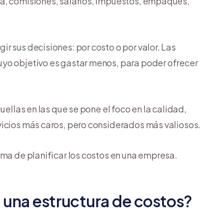
a, comisiones, salarios, impuestos, empaques,
r sus decisiones: por costo o por valor. Las
uyo objetivo es gastar menos, para poder ofrecer
uellas en las que se pone el foco en la calidad,
vicios más caros, pero considerados más valiosos.
rma de planificar los costos en una empresa.
 una estructura de costos?