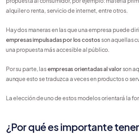
propuesta al consumidor, por ejemplo: materia prim
alquiler o renta, servicio de internet, entre otros.
Hay dos maneras en las que una empresa puede dirigi
empresas impulsadas por los costos
son aquellas c
una propuesta más accesible al público.
Por su parte, las
empresas orientadas al valor
son aq
aunque esto se traduzca a veces en productos o ser
La elección de uno de estos modelos orientará la fo
¿Por qué es importante tener