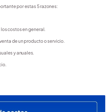
ortante por estas 5 razones:
 los costos en general.
 venta de un producto o servicio.
suales y anuales.
cio.