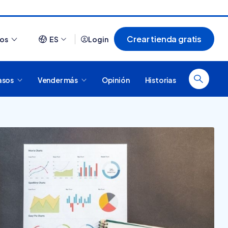
Crear tienda gratis
ios
ES
Login
asos
Vender más
Opinión
Historias
Ver todo
¿Cómo es comprar en
20 tiendas online
Tiendanube? Conocé
argentinas creadas con