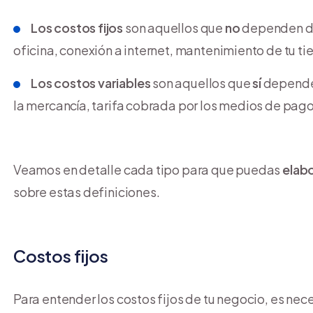
Los costos fijos
son aquellos que
no
dependen de 
oficina, conexión a internet, mantenimiento de tu ti
Los costos variables
son aquellos que
sí
dependen
la mercancía, tarifa cobrada por los medios de pago,
Veamos en detalle cada tipo para que puedas
elabo
sobre estas definiciones.
Costos fijos
Para entender los costos fijos de tu negocio, es nec