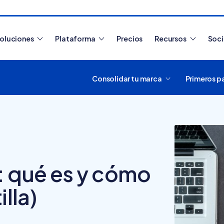
oluciones
Plataforma
Precios
Recursos
Soc
Consolidar tu marca
Primeros p
Artículos más leídos
: qué es y cómo
illa)
¿Cómo funciona
Tiendanube? Aprende a