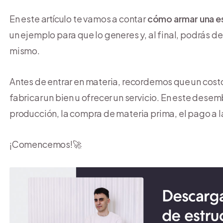
En este artículo te vamos a contar
cómo armar una e
un ejemplo para que lo generes y, al final, podrás de
mismo.
Antes de entrar en materia, recordemos que un costo
fabricar un bien u ofrecer un servicio. En este dese
producción, la compra de materia prima, el pago a l
¡Comencemos!🚀