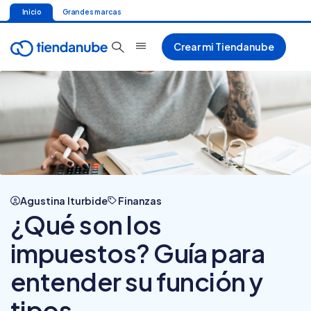
Inicio
Grandes marcas
Crear mi Tiendanube
Agustina Iturbide
Finanzas
¿Qué son los
impuestos? Guía para
entender su función y
tipos