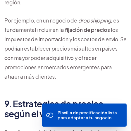
región.
Por ejemplo, en un negocio de
dropshipping
, es
fundamental incluir en la
fijación de precios
los
impuestos de importación y los costos de envío. Se
podrían establecer precios más altos en países
con mayor poder adquisitivo y ofrecer
promociones en mercados emergentes para
atraer a más clientes.
9. Estrategias de precios
según el valor percibido
Planilla de precificación lista
para adaptar a tu negocio