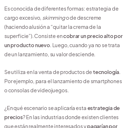
Es conocida de diferentes formas: estrategia de
cargo excesivo,
skimming
o de descreme
(haciendo alusión a “quitar la crema de la
superficie”). Consiste en
cobrar un precio alto por
un producto nuevo
. Luego, cuando ya no se trata
de un lanzamiento, su valor desciende.
Se utiliza en la venta de productos de
tecnología
.
Por ejemplo, para el lanzamiento de smartphones
o consolas de videojuegos.
¿En qué escenario se aplicaría esta
estrategia de
precios
? En las industrias donde existen clientes
que están realmente interesados y
pagarían por