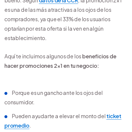
bueno. Según
datos de la CCR
, la promoción 2×1
es una de las más atractivas a los ojos de los
compradores, ya que el 33% de los usuarios
optarían por esta oferta si la ven en algún
establecimiento.
Aquí te incluimos algunos de los
beneficios de
hacer promociones 2×1 en tu negocio:
Porque es un gancho ante los ojos del
consumidor.
Pueden ayudarte a elevar el monto del
ticket
promedio
.