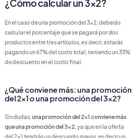
¿Cómo calcular un 3×2?
En el caso de una promoción del 3×2, deberás
calcular el porcentaje que se pagará por dos
productos entre tres artículos, es decir, estarás
pagando un 67% del costo total, teniendo un 33%
de descuento en el costo final.
¿Qué conviene más: una promoción
del 2×1 o una promoción del 3×2?
Sin dudas,
una promoción del 2×1 conviene más
que una promoción del 3×2
, ya que en la oferta
del 2×1 tendrás un descuento mayor, es decir un