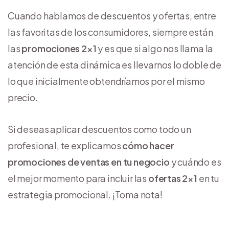
Cuando hablamos de descuentos y ofertas, entre
las favoritas de los consumidores, siempre están
las
promociones 2×1
y es que si algo nos llama la
atención de esta dinámica es llevarnos lo doble de
lo que inicialmente obtendríamos por el mismo
precio.
Si deseas aplicar descuentos como todo un
profesional, te explicamos
cómo hacer
promociones de ventas en tu negocio
y cuándo es
el mejor momento para incluir las
ofertas 2×1
en tu
estrategia promocional. ¡Toma nota!