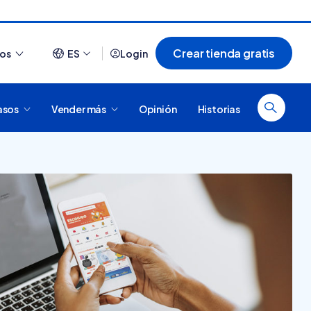
Crear tienda gratis
ios
ES
Login
asos
Vender más
Opinión
Historias
Ver todo
¿Cómo es comprar en
20 tiendas online
Tiendanube? Conocé
argentinas creadas con