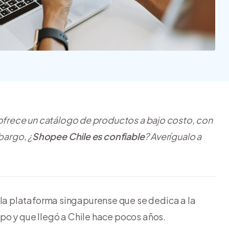
Nube para vender más
Tiendanube
 ofrece un catálogo de productos a bajo costo, con
bargo, ¿
Shopee Chile es confiable
? Averígualo a
, la plataforma singapurense que se dedica a la
po y que llegó a Chile hace pocos años.