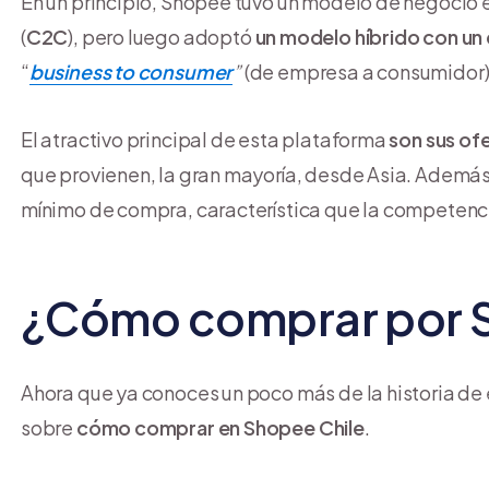
En un principio, Shopee tuvo un modelo de negocio 
(
C2C
), pero luego adoptó
un modelo híbrido con un
“
business to consumer
”
(de empresa a consumidor)
El atractivo principal de esta plataforma
son sus of
que provienen, la gran mayoría, desde Asia. Además,
mínimo de compra, característica que la competenci
¿Cómo comprar por 
Ahora que ya conoces un poco más de la historia d
sobre
cómo comprar en Shopee Chile
.