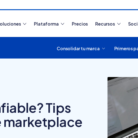
oluciones
Plataforma
Precios
Recursos
Soc
Consolidar tu marca
Primeros p
Artículos más leídos
fiable? Tips
e marketplace
¿Cómo funciona
Tiendanube? Aprende a