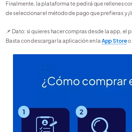
Finalmente, la plataforma te pedirá que rellenes co
de seleccionar el método de pago que prefieras y ¡li
📌 Dato: si quieres hacer compras desde la app, el p
Basta con descargar la aplicación en la
App Store
o