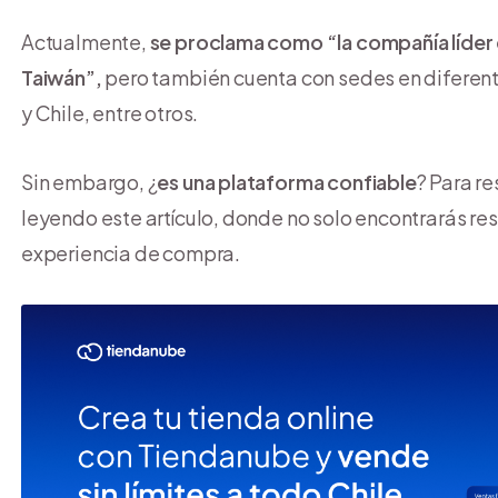
Actualmente,
se proclama como “la compañía líder e
Taiwán”,
pero también cuenta con sedes en diferent
y Chile, entre otros.
Sin embargo, ¿
es una plataforma confiable
? Para r
leyendo este artículo, donde no solo encontrarás re
experiencia de compra.