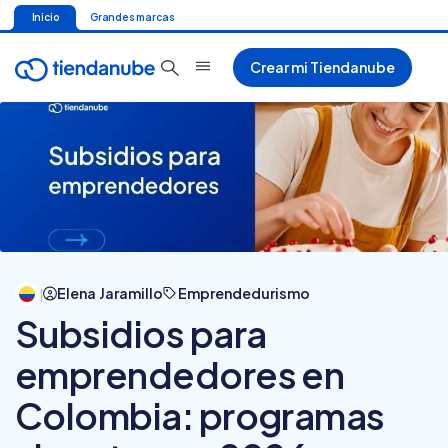
Inicio
Grandes marcas
Crear mi Tiendanube
Elena Jaramillo
Emprendedurismo
|
Subsidios para
emprendedores en
Colombia: programas