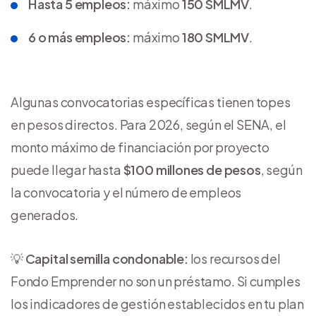
Hasta 5 empleos:
máximo
150 SMLMV
.
6 o más empleos:
máximo
180 SMLMV
.
Algunas convocatorias específicas tienen topes
en pesos directos. Para 2026, según el SENA, el
monto máximo de financiación por proyecto
puede llegar hasta
$100 millones de pesos
, según
la convocatoria y el número de empleos
generados.
💡
Capital semilla condonable:
los recursos del
Fondo Emprender no son un préstamo. Si cumples
los indicadores de gestión establecidos en tu plan