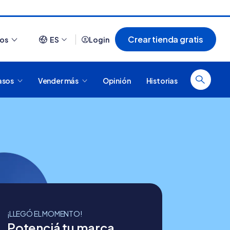
Crear tienda gratis
ios
ES
Login
asos
Vender más
Opinión
Historias
Ver todo
e? Aprende a
¿Cómo es comprar en Tiendanube? Conocé
e
Nube para vender más
¡LLEGÓ EL MOMENTO!
Potenciá tu marca