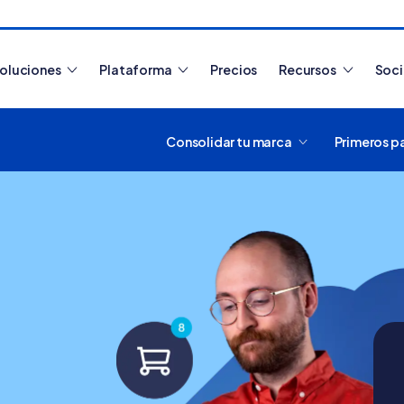
oluciones
Plataforma
Precios
Recursos
Soc
Consolidar tu marca
Primeros p
Artículos más leídos
¿Cómo funciona Tiendanub
crear y usar una tienda onlin